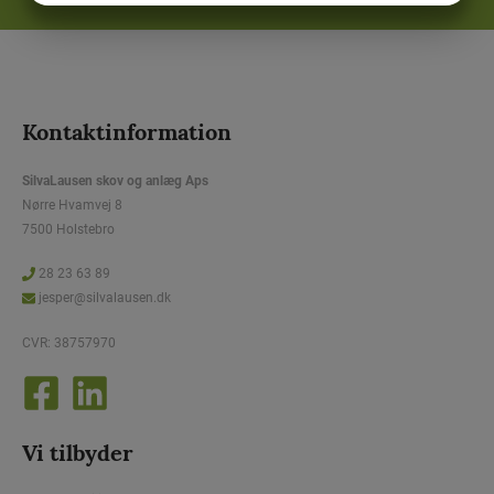
MARKETING
STATISTIK
Kontaktinformation
SilvaLausen skov og anlæg Aps
Nørre Hvamvej 8
7500 Holstebro
28 23 63 89
jesper@silvalausen.dk
CVR: 38757970
Vi tilbyder