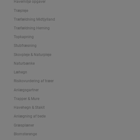
Havemiljø opgaver
Træpleje
Træfældning Midtjylland
Træfældning Herning
Topkapning
Stubfræsning
Skovpleje & Naturpleje
Naturbænke
Læhegn
Risikovurdering af træer
Anlægsgartner
Trapper & Mure
Havehegn & Stakit
Anlægning af bede
Græsplæner
Blomsterenge