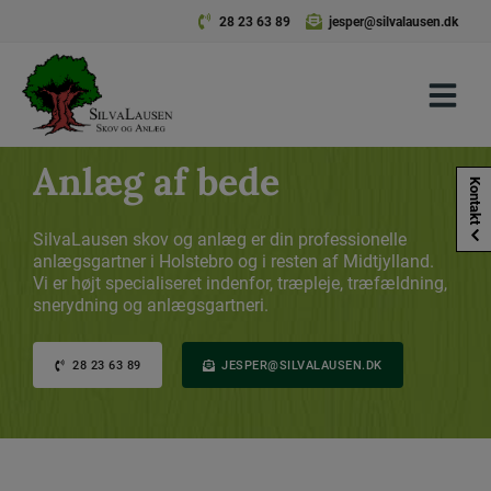
Hop
28 23 63 89
jesper@silvalausen.dk
til
indholdet
Anlæg af bede
Kontakt
SilvaLausen skov og anlæg er din professionelle
anlægsgartner i Holstebro og i resten af Midtjylland.
Vi er højt specialiseret indenfor, træpleje, træfældning,
snerydning og anlægsgartneri.
28 23 63 89
JESPER@SILVALAUSEN.DK