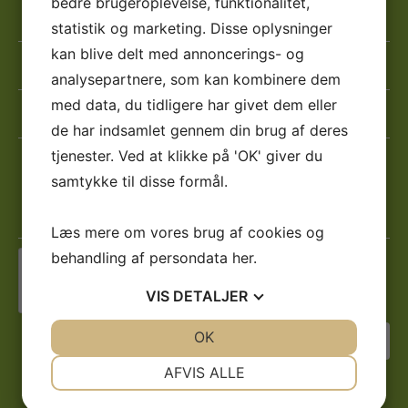
bedre brugeroplevelse, funktionalitet,
Navn
statistik og marketing. Disse oplysninger
*
kan blive delt med annoncerings- og
*
Telefon
analysepartnere, som kan kombinere dem
*
med data, du tidligere har givet dem eller
*
E-
mail
de har indsamlet gennem din brug af deres
*
tjenester. Ved at klikke på 'OK' giver du
Besked
*
*
samtykke til disse formål.
*
Læs mere om vores brug af cookies og
behandling af persondata
her
.
Jeg er ikke en robot
VIS
DETALJER
JA
NEJ
OK
JA
NEJ
NØDVENDIGE
PRÆFERENCER
AFVIS ALLE
JA
NEJ
JA
NEJ