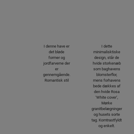
I denne have er
I dette
det bløde
minimalisktiske
former og
design, står de
jordfarverne der
hvide storkenæb
er
som baghavens
gennemgående.
blomsterflor,
Romantisk stil
mens forhavens
bede dækkes af
den hvide Rosa
‘White cover’,
Mørke
granitbelægninger
og husets sorte
tag. Komtrastfyldt
og enkelt.