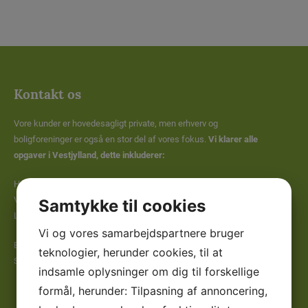
Kontakt os
Vore kunder er hovedesagligt private, men erhverv og
boligforeninger er også en stor del af vores fokus.
Vi klarer alle
opgaver i Vestjylland, dette inkluderer:
Holstebro, Struer, Vinderup, Karup J, Aulum, Sørvad, Vildbjerg,
Vemb, Ulfborg, Videbæk, Sunds, Hjerm, Borbjerg, Bremdal &
Samtykke til cookies
Lemvig.
Vi og vores samarbejdspartnere bruger
Er du i tvivl om vi dækker dit område med vores services?
teknologier, herunder cookies, til at
Så
ring
28 23 63 89
indsamle oplysninger om dig til forskellige
formål, herunder: Tilpasning af annoncering,