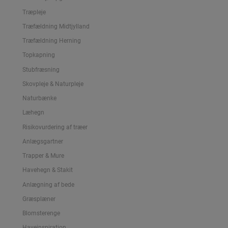
Træpleje
Træfældning Midtjylland
Træfældning Herning
Topkapning
Stubfræsning
Skovpleje & Naturpleje
Naturbænke
Læhegn
Risikovurdering af træer
Anlægsgartner
Trapper & Mure
Havehegn & Stakit
Anlægning af bede
Græsplæner
Blomsterenge
Haveinspiration