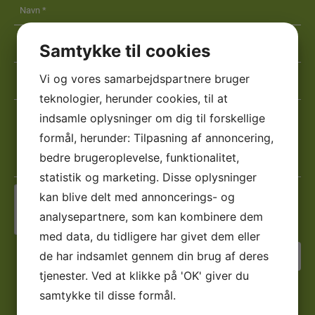
Navn
*
*
Telefon
Samtykke til cookies
*
*
E-
Vi og vores samarbejdspartnere bruger
mail
teknologier, herunder cookies, til at
*
Besked
indsamle oplysninger om dig til forskellige
*
*
formål, herunder: Tilpasning af annoncering,
*
bedre brugeroplevelse, funktionalitet,
statistik og marketing. Disse oplysninger
kan blive delt med annoncerings- og
Jeg er ikke en robot
analysepartnere, som kan kombinere dem
med data, du tidligere har givet dem eller
de har indsamlet gennem din brug af deres
tjenester. Ved at klikke på 'OK' giver du
samtykke til disse formål.