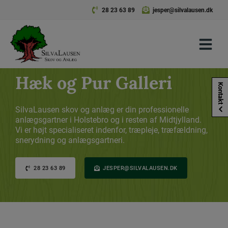
Hop
28 23 63 89
jesper@silvalausen.dk
til
indholdet
Hæk og Pur Galleri
Kontakt
SilvaLausen skov og anlæg er din professionelle
anlægsgartner i Holstebro og i resten af Midtjylland.
Vi er højt specialiseret indenfor, træpleje, træfældning,
snerydning og anlægsgartneri.
28 23 63 89
JESPER@SILVALAUSEN.DK