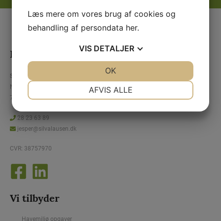
Læs mere om vores brug af cookies og
behandling af persondata
her
.
VIS
DETALJER
Kontaktinformation
JA
NEJ
OK
JA
NEJ
SilvaLausen skov og anlæg Aps
NØDVENDIGE
PRÆFERENCER
Nørre Hvamvej 8
AFVIS ALLE
7500 Holstebro
JA
NEJ
JA
NEJ
28 23 63 89
MARKETING
STATISTIK
jesper@silvalausen.dk
CVR: 38757970
Vi tilbyder
Havemiljø opgaver