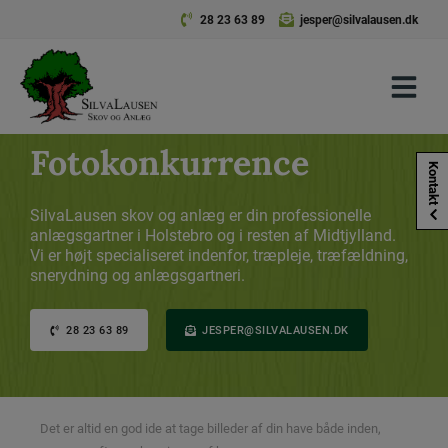
Hop
28 23 63 89
jesper@silvalausen.dk
til
indholdet
Fotokonkurrence
Kontakt
SilvaLausen skov og anlæg er din professionelle
anlægsgartner i Holstebro og i resten af Midtjylland.
Vi er højt specialiseret indenfor, træpleje, træfældning,
snerydning og anlægsgartneri.
28 23 63 89
JESPER@SILVALAUSEN.DK
Det er altid en god ide at tage billeder af din have både inden,