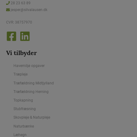
28 23 63 89
jesper@silvalausen.dk
CVR: 38757970
Vi tilbyder
Havemiljø opgaver
Træpleje
Træfældning Midtjylland
Træfældning Herning
Topkapning
Stubfræsning
Skovpleje & Naturpleje
Naturbænke
Læhegn