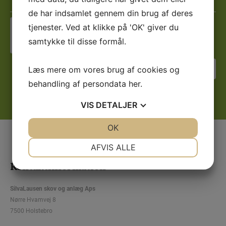
de har indsamlet gennem din brug af deres
tjenester. Ved at klikke på 'OK' giver du
Jeg er ikke en robot
samtykke til disse formål.
Læs mere om vores brug af cookies og
behandling af persondata
her
.
VIS
DETALJER
JA
NEJ
OK
JA
NEJ
NØDVENDIGE
PRÆFERENCER
AFVIS ALLE
JA
NEJ
JA
NEJ
Kontaktinformation
MARKETING
STATISTIK
SilvaLausen skov og anlæg Aps
Nørre Hvamvej 8
7500 Holstebro