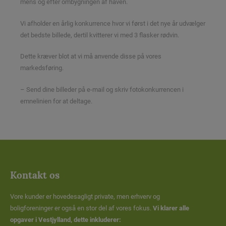
mens og efter ombygningen af haven.
Vi afholder en årlig konkurrence hvor vi først i det nye år udvælger
det bedste billede, dertil kvitterer vi med 3 flasker rødvin.
Dette kræver blot at vi må anvende disse på vores
markedsføring.
– Send dine billeder på e-mail og skriv fotokonkurrencen i
emnelinien for at deltage.
Kontakt os
Vore kunder er hovedesagligt private, men erhverv og
boligforeninger er også en stor del af vores fokus.
Vi klarer alle
opgaver i Vestjylland, dette inkluderer: