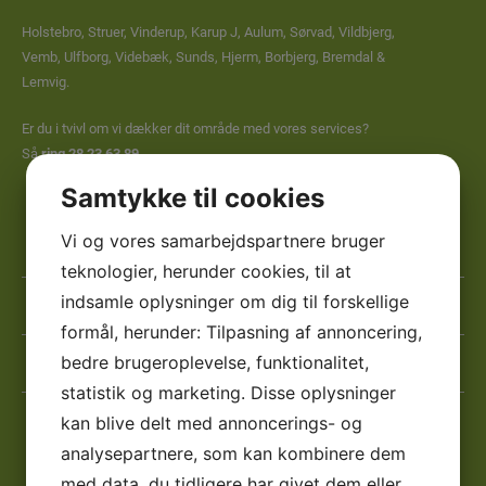
Holstebro, Struer, Vinderup, Karup J, Aulum, Sørvad, Vildbjerg,
Vemb, Ulfborg, Videbæk, Sunds, Hjerm, Borbjerg, Bremdal &
Lemvig.
Er du i tvivl om vi dækker dit område med vores services?
Så
ring
28 23 63 89
Samtykke til cookies
Vi og vores samarbejdspartnere bruger
Navn
*
teknologier, herunder cookies, til at
*
Telefon
indsamle oplysninger om dig til forskellige
*
formål, herunder: Tilpasning af annoncering,
*
E-
bedre brugeroplevelse, funktionalitet,
mail
statistik og marketing. Disse oplysninger
*
Besked
kan blive delt med annoncerings- og
*
*
analysepartnere, som kan kombinere dem
*
med data, du tidligere har givet dem eller