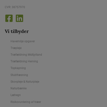
CVR: 38757970
Vi tilbyder
Havemiljø opgaver
Træpleje
Træfældning Midtjylland
Træfældning Herning
Topkapning
Stubfræsning
Skovpleje & Naturpleje
Naturbænke
Læhegn
Risikovurdering af træer