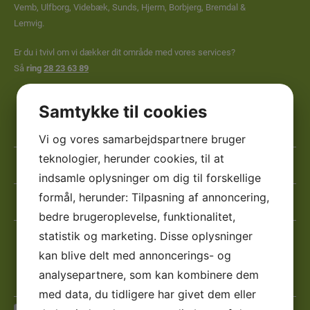
Vemb, Ulfborg, Videbæk, Sunds, Hjerm, Borbjerg, Bremdal &
Lemvig.
Er du i tvivl om vi dækker dit område med vores services?
Så
ring
28 23 63 89
Samtykke til cookies
Navn
Vi og vores samarbejdspartnere bruger
*
teknologier, herunder cookies, til at
*
Telefon
indsamle oplysninger om dig til forskellige
*
*
formål, herunder: Tilpasning af annoncering,
E-
mail
bedre brugeroplevelse, funktionalitet,
*
Besked
statistik og marketing. Disse oplysninger
*
*
kan blive delt med annoncerings- og
*
analysepartnere, som kan kombinere dem
med data, du tidligere har givet dem eller