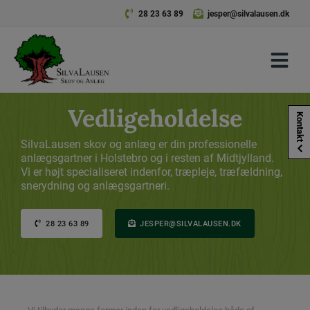
Hop
28 23 63 89
jesper@silvalausen.dk
til
indholdet
Vedligeholdelse
Kontakt
SilvaLausen skov og anlæg er din professionelle
anlægsgartner i Holstebro og i resten af Midtjylland.
Vi er højt specialiseret indenfor, træpleje, træfældning,
snerydning og anlægsgartneri.
28 23 63 89
JESPER@SILVALAUSEN.DK