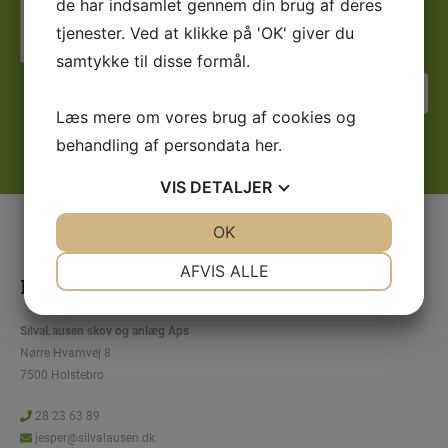
de har indsamlet gennem din brug af deres
Jeg er ikke en robot
tjenester. Ved at klikke på 'OK' giver du
samtykke til disse formål.
Læs mere om vores brug af cookies og
behandling af persondata
her
.
VIS
DETALJER
JA
NEJ
OK
JA
NEJ
NØDVENDIGE
PRÆFERENCER
AFVIS ALLE
Kontaktinformation
JA
NEJ
JA
NEJ
SilvaLausen skov og anlæg Aps
MARKETING
STATISTIK
Nørre Hvamvej 8
7500 Holstebro
28 23 63 89
jesper@silvalausen.dk