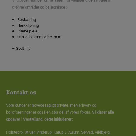
Vi tilbyder mange former inden for vedligeholdelse både af
grønne områder og belægninger.
Beskæring
Hækklipning
Plæne pleje
Ukrudt bekæmpelse m.m.
– Godt Tip
Kontakt os
Vore kunder er hovedesagligt private, men erhverv og
boligforeninger er også en stor del af vores fokus.
Vi klarer alle
opgaver i Vestjylland, dette inkluderer:
Holstebro, Struer, Vinderup, Karup J, Aulum, Sørvad, Vildbjerg,